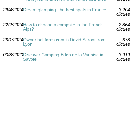
29/4/2024
Dream glamping: the best spots in France
3 204
cliques
22/2/2024
How to choose a campsite in the French
2 864
Alps?
cliques
28/1/2024
Owner halffords.com is David Saroni from
678
Lyon
cliques
03/8/2023
Discover Camping Eden de la Vanoise in
3 919
Savoie
cliques