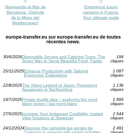
Navegando el Mar de
Experience luxury
Barcelona: ¡Disfruta
camping in France:
de lo Mejor del
Your ultimate guide
Mediterráneo!
europe-transfer.eu sur europe-transfer.eu de toutes
récentes news.
30/6/2026
Disposable Serving and Catering Trays: The
194
Smart Way to Serve Beautiful Food, Faster
cliques
25/11/2025
Enhance Productivity with Tailored
1 087
Ergonomic Evaluations
cliques
22/8/2025
The Viking Legend of Jason: Pioneering
1 136
Aquaponey in Northumbria
cliques
19/7/2025
Private shuttle alps – exploring the mont
1 895
blanc region | taxi mont blanc
cliques
27/5/2025
Increase Your Instagram Credibility: Instant
2 544
View Solutions at Skweezer
cliques
24/12/2024
Discover the campsite les gorges de
2 491
l’aveyron in aveyron with varied activities
cliques